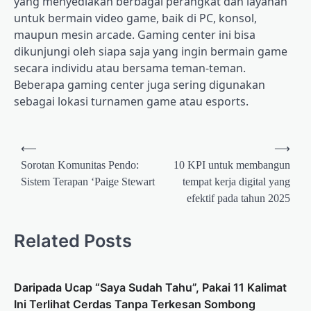
yang menyediakan berbagai perangkat dan layanan
untuk bermain video game, baik di PC, konsol,
maupun mesin arcade. Gaming center ini bisa
dikunjungi oleh siapa saja yang ingin bermain game
secara individu atau bersama teman-teman.
Beberapa gaming center juga sering digunakan
sebagai lokasi turnamen game atau esports.
Post
⟵
⟶
navigation
Sorotan Komunitas Pendo:
10 KPI untuk membangun
Sistem Terapan ‘Paige Stewart
tempat kerja digital yang
efektif pada tahun 2025
Related Posts
Daripada Ucap “Saya Sudah Tahu”, Pakai 11 Kalimat
Ini Terlihat Cerdas Tanpa Terkesan Sombong