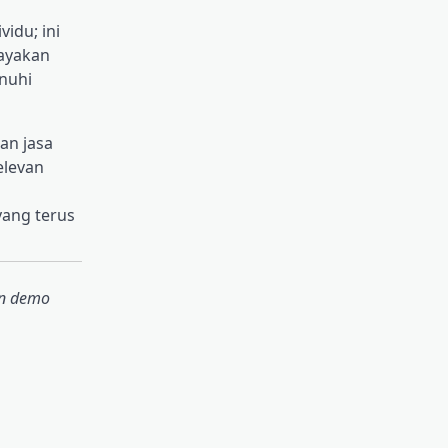
idu; ini
dayakan
nuhi
an jasa
elevan
ang terus
an demo