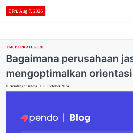
Skip
to
Fri, Aug 7, 2026
content
TAK BERKATEGORI
Bagaimana perusahaan ja
mengoptimalkan orientas
trendingbusiness
20 October 2024