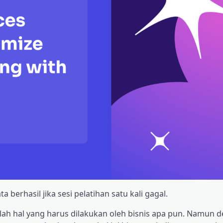
berhasil jika sesi pelatihan satu kali gagal.
ah hal yang harus dilakukan oleh bisnis apa pun.
Namun d