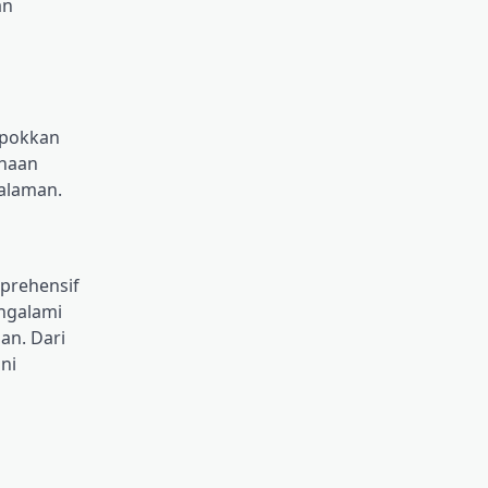
an
mpokkan
ahaan
galaman.
mprehensif
ngalami
an. Dari
ni