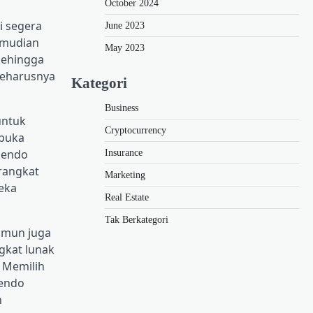
October 2024
i segera
June 2023
emudian
May 2023
sehingga
seharusnya
Kategori
Business
untuk
Cryptocurrency
mbuka
Pendo
Insurance
rangkat
Marketing
eka
Real Estate
Tak Berkategori
namun juga
gkat lunak
 Memilih
Pendo
n