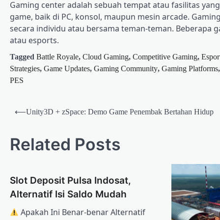
Gaming center adalah sebuah tempat atau fasilitas ya
game, baik di PC, konsol, maupun mesin arcade. Gaming 
secara individu atau bersama teman-teman. Beberapa g
atau esports.
Tagged
Battle Royale
,
Cloud Gaming
,
Competitive Gaming
,
Espor
Strategies
,
Game Updates
,
Gaming Community
,
Gaming Platforms
PES
Post
⟵
Unity3D + zSpace: Demo Game Penembak Bertahan Hidup
navigation
Related Posts
Slot Deposit Pulsa Indosat,
Alternatif Isi Saldo Mudah
Apakah Ini Benar-benar Alternatif