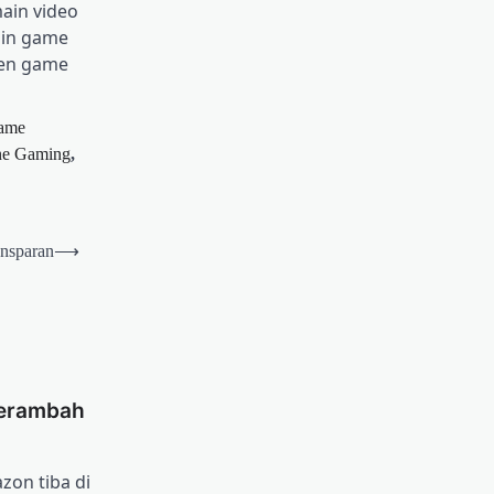
ain video
ain game
men game
ame
ne Gaming
,
ansparan
⟶
erambah
on tiba di