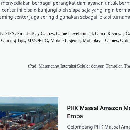
ng menyediakan berbagai perangkat dan layanan untuk berm
center ini bisa dikunjungi oleh siapa saja yang ingin berm
aming center juga sering digunakan sebagai lokasi turna
ts
,
FIFA
,
Free-to-Play Games
,
Game Development
,
Game Reviews
,
G
,
Gaming Tips
,
MMORPG
,
Mobile Legends
,
Multiplayer Games
,
Onli
tPad: Merancang Interaksi Seluler dengan Tampilan Tr
PHK Massal Amazon M
Eropa
Gelombang PHK Massal Amaz