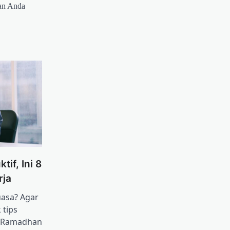
an Anda
if, Ini 8
rja
uasa? Agar
 tips
a Ramadhan