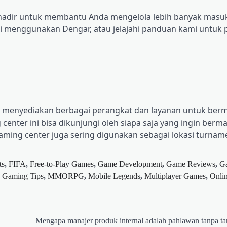
aik hadir untuk membantu Anda mengelola lebih banyak masu
ami menggunakan Dengar, atau jelajahi panduan kami untu
ng menyediakan berbagai perangkat dan layanan untuk berm
center ini bisa dikunjungi oleh siapa saja yang ingin berm
aming center juga sering digunakan sebagai lokasi turna
ts
,
FIFA
,
Free-to-Play Games
,
Game Development
,
Game Reviews
,
G
,
Gaming Tips
,
MMORPG
,
Mobile Legends
,
Multiplayer Games
,
Onli
Mengapa manajer produk internal adalah pahlawan tanpa ta