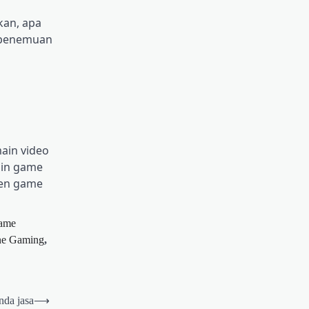
kan, apa
k penemuan
ain video
ain game
men game
ame
ne Gaming
,
nda jasa
⟶