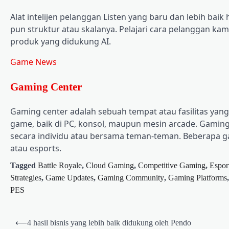
Alat intelijen pelanggan Listen yang baru dan lebih b
pun struktur atau skalanya. Pelajari cara pelanggan k
produk yang didukung AI.
Game News
Gaming Center
Gaming center adalah sebuah tempat atau fasilitas ya
game, baik di PC, konsol, maupun mesin arcade. Gaming 
secara individu atau bersama teman-teman. Beberapa g
atau esports.
Tagged
Battle Royale
,
Cloud Gaming
,
Competitive Gaming
,
Espor
Strategies
,
Game Updates
,
Gaming Community
,
Gaming Platforms
PES
Post
⟵
4 hasil bisnis yang lebih baik didukung oleh Pendo