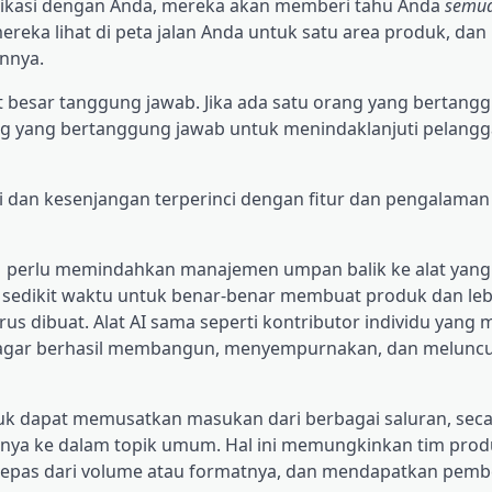
ikasi dengan Anda, mereka akan memberi tahu Anda
semu
reka lihat di peta jalan Anda untuk satu area produk, da
nnya.
t besar
tanggung jawab. Jika ada satu orang yang bertang
ng yang bertanggung jawab untuk menindaklanjuti pelangg
i dan kesenjangan terperinci dengan fitur dan pengalama
M perlu memindahkan manajemen umpan balik ke alat yan
 sedikit waktu untuk benar-benar membuat produk dan leb
s dibuat. Alat AI sama seperti kontributor individu yang 
 agar berhasil membangun, menyempurnakan, dan melunc
uk dapat memusatkan masukan dari berbagai saluran, sec
ya ke dalam topik umum. Hal ini memungkinkan tim prod
epas dari volume atau formatnya, dan mendapatkan pemb