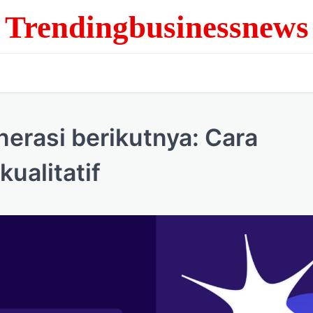
Trendingbusinessnews
erasi berikutnya: Cara
ualitatif