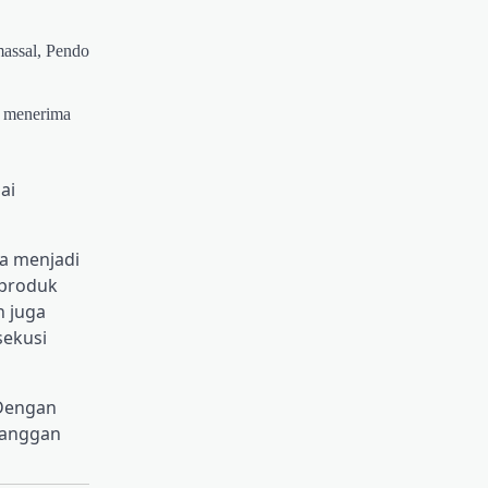
massal, Pendo
t menerima
ai
ya menjadi
 produk
 juga
sekusi
 Dengan
langgan