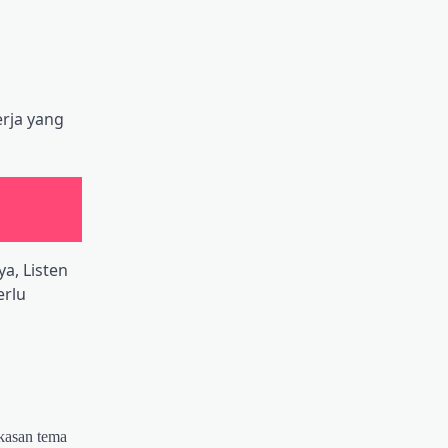
rja yang
a, Listen
erlu
gkasan tema