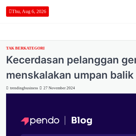
Skip
to
Thu, Aug 6, 2026
content
TAK BERKATEGORI
Kecerdasan pelanggan gen
menskalakan umpan balik k
trendingbusiness
27 November 2024