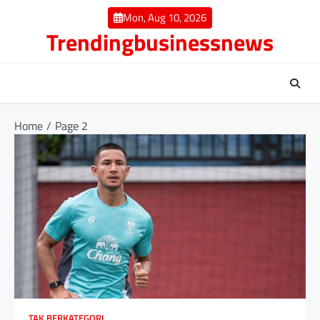
Skip
Mon, Aug 10, 2026
to
Trendingbusinessnews
content
Home
Page 2
TAK BERKATEGORI