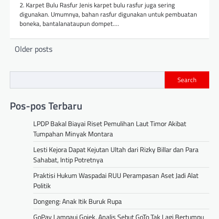
2. Karpet Bulu Rasfur Jenis karpet bulu rasfur juga sering
digunakan. Umumnya, bahan rasfur digunakan untuk pembuatan
boneka, bantalanataupun dompet.…
Posts
Older posts
navigation
Search
Pos-pos Terbaru
LPDP Bakal Biayai Riset Pemulihan Laut Timor Akibat
Tumpahan Minyak Montara
Lesti Kejora Dapat Kejutan Ultah dari Rizky Billar dan Para
Sahabat, Intip Potretnya
Praktisi Hukum Waspadai RUU Perampasan Aset Jadi Alat
Politik
Dongeng: Anak Itik Buruk Rupa
GoPay Lampaui Gojek, Analis Sebut GoTo Tak Lagi Bertumpu