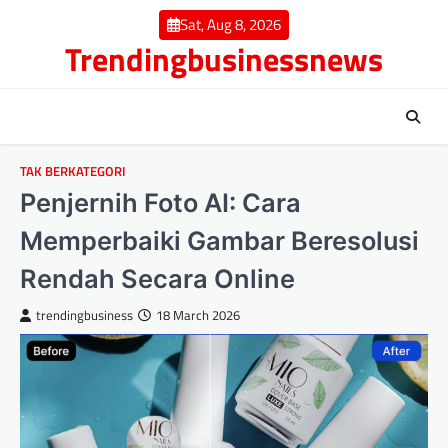
Skip
Sat, Aug 8, 2026
to
Trendingbusinessnews
content
TAK BERKATEGORI
Penjernih Foto AI: Cara
Memperbaiki Gambar Beresolusi
Rendah Secara Online
trendingbusiness
18 March 2026