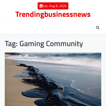
Skip
Sat, Aug 8, 2026
to
Trendingbusinessnews
content
Tag:
Gaming Community