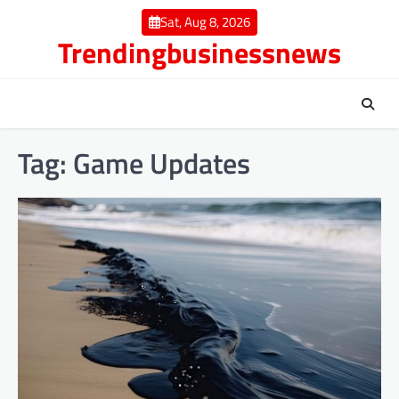
Skip
Sat, Aug 8, 2026
to
Trendingbusinessnews
content
Tag:
Game Updates