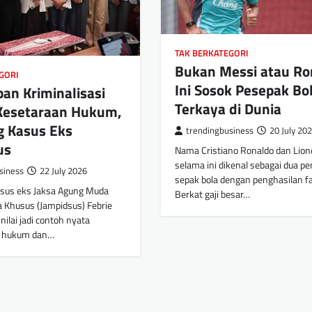
TAK BERKATEGORI
Bukan Messi atau Ro
GORI
Ini Sosok Pesepak Bo
rban Kriminalisasi
Terkaya di Dunia
Kesetaraan Hukum,
g Kasus Eks
trendingbusiness
20 July 20
us
Nama Cristiano Ronaldo dan Lion
selama ini dikenal sebagai dua p
siness
22 July 2026
sepak bola dengan penghasilan fa
sus eks Jaksa Agung Muda
Berkat gaji besar…
a Khusus (Jampidsus) Febrie
nilai jadi contoh nyata
 hukum dan…