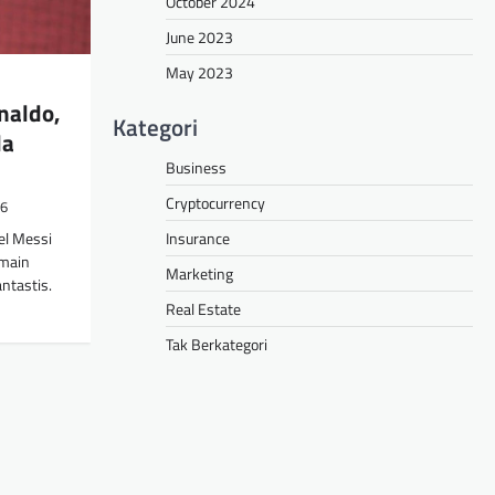
October 2024
June 2023
May 2023
naldo,
Kategori
la
Business
Cryptocurrency
26
Insurance
el Messi
emain
Marketing
ntastis.
Real Estate
Tak Berkategori