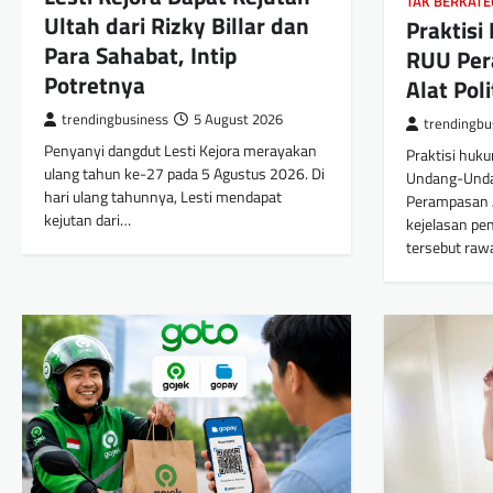
TAK BERKATE
Ultah dari Rizky Billar dan
Praktis
Para Sahabat, Intip
RUU Per
Potretnya
Alat Poli
trendingbusiness
5 August 2026
trendingbu
Penyanyi dangdut Lesti Kejora merayakan
Praktisi huk
ulang tahun ke-27 pada 5 Agustus 2026. Di
Undang-Unda
hari ulang tahunnya, Lesti mendapat
Perampasan 
kejutan dari…
kejelasan pe
tersebut raw