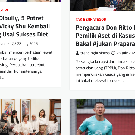
GORI
ibully, 5 Potret
TAK BERKATEGORI
Vicky Shu Kembali
Pengacara Don Ritto
 Usai Sukses Diet
Pemilik Aset di Kasu
Bakal Ajukan Prapera
siness
28 July 2026
mbali mencuri perhatian lewat
trendingbusiness
26 July 20
erbarunya yang terlihat
Tersangka korupsi dan tindak pid
sing. Perubahan tersebut
pencucian uang (TPPU), Don Ritto
sil dari konsistensinya
memperkirakan kasus yang ia had
t.…
ini bakal melewati proses…