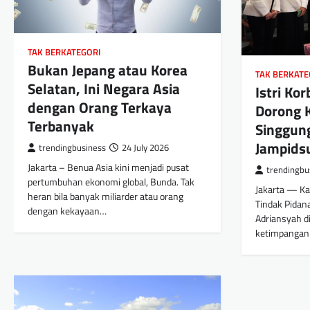
TAK BERKATEGORI
Bukan Jepang atau Korea
TAK BERKATE
Selatan, Ini Negara Asia
Istri Ko
dengan Orang Terkaya
Dorong 
Terbanyak
Singgun
Jampids
trendingbusiness
24 July 2026
Jakarta – Benua Asia kini menjadi pusat
trendingbu
pertumbuhan ekonomi global, Bunda. Tak
Jakarta — Ka
heran bila banyak miliarder atau orang
Tindak Pidan
dengan kekayaan…
Adriansyah di
ketimpangan