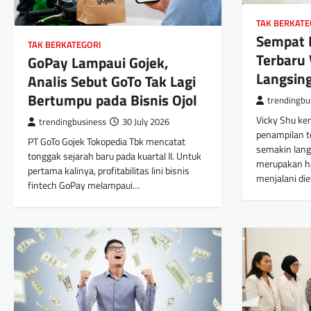
TAK BERKATE
Sempat D
TAK BERKATEGORI
Terbaru 
GoPay Lampaui Gojek,
Langsing
Analis Sebut GoTo Tak Lagi
Bertumpu pada Bisnis Ojol
trendingbu
Vicky Shu ke
trendingbusiness
30 July 2026
penampilan t
PT GoTo Gojek Tokopedia Tbk mencatat
semakin lang
tonggak sejarah baru pada kuartal II. Untuk
merupakan ha
pertama kalinya, profitabilitas lini bisnis
menjalani die
fintech GoPay melampaui…