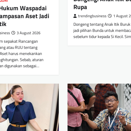
GORI
Rupa
i Hukum Waspadai
ampasan Aset Jadi
trendingbusiness
1 August 
tik
Dongeng tentang Anak Itik Buruk
jadi pilihan Bunda untuk membaca
siness
3 August 2026
sebelum tidur kepada Si Kecil. Si
um sepakat Rancangan
ng atau RUU tentang
Aset harus menekankan
nghitungan. Sebab, aturan
an digunakan sebagai…