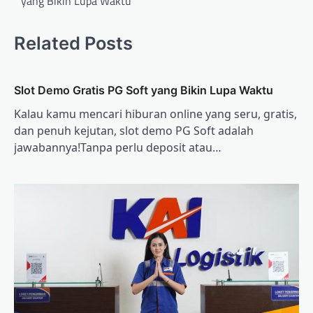
yang Bikin Lupa Waktu
Related Posts
Slot Demo Gratis PG Soft yang Bikin Lupa Waktu
Kalau kamu mencari hiburan online yang seru, gratis,
dan penuh kejutan, slot demo PG Soft adalah
jawabannya!Tanpa perlu deposit atau…