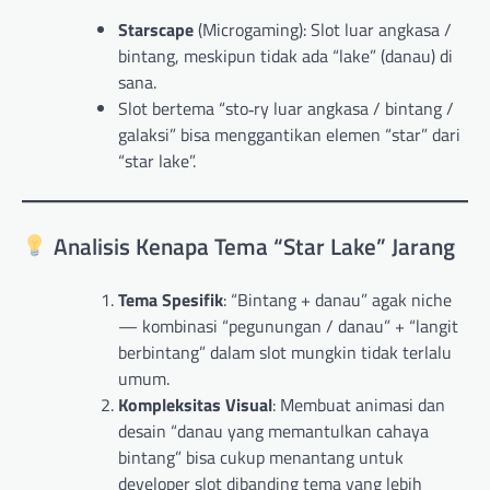
Starscape
(Microgaming): Slot luar angkasa /
bintang, meskipun tidak ada “lake” (danau) di
sana.
Slot bertema “sto‑ry luar angkasa / bintang /
galaksi” bisa menggantikan elemen “star” dari
“star lake”.
Analisis Kenapa Tema “Star Lake” Jarang
Tema Spesifik
: “Bintang + danau” agak niche
— kombinasi “pegunungan / danau” + “langit
berbintang” dalam slot mungkin tidak terlalu
umum.
Kompleksitas Visual
: Membuat animasi dan
desain “danau yang memantulkan cahaya
bintang” bisa cukup menantang untuk
developer slot dibanding tema yang lebih