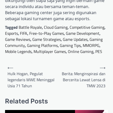
dikunjungi oleh siapa saja yang ingin bermain game
secara individu atau bersama teman-teman.
Beberapa gaming center juga sering digunakan
sebagai lokasi turnamen game atau esports.
Tagged
Battle Royale
,
Cloud Gaming
,
Competitive Gaming
,
Esports
,
FIFA
,
Free-to-Play Games
,
Game Development
,
Game Reviews
,
Game Strategies
,
Game Updates
,
Gaming
Community
,
Gaming Platforms
,
Gaming Tips
,
MMORPG
,
Mobile Legends
,
Multiplayer Games
,
Online Gaming
,
PES
Post
⟵
⟶
navigation
Hulk Hogan, Pegulat
Berita: Menginspirasi dan
legendaris WWE Meninggal
Bercerita Lewat Lensa di
Usia 71 Tahun
TMW 2023
Related Posts