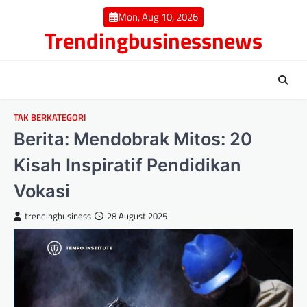
Skip
Mon, Aug 10, 2026
to
Trendingbusinessnews
content
TAK BERKATEGORI
Berita: Mendobrak Mitos: 20
Kisah Inspiratif Pendidikan
Vokasi
trendingbusiness
28 August 2025