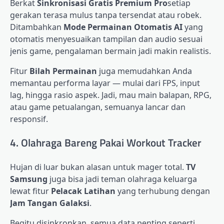
Berkat
Sinkronisasi Gratis Premium Pro
setiap
gerakan terasa mulus tanpa tersendat atau robek.
Ditambahkan
Mode Permainan Otomatis AI
yang
otomatis menyesuaikan tampilan dan audio sesuai
jenis game, pengalaman bermain jadi makin realistis.
Fitur
Bilah Permainan
juga memudahkan Anda
memantau performa layar — mulai dari FPS, input
lag, hingga rasio aspek. Jadi, mau main balapan, RPG,
atau game petualangan, semuanya lancar dan
responsif.
4. Olahraga Bareng Pakai Workout Tracker
Hujan di luar bukan alasan untuk mager total.
TV
Samsung
juga bisa jadi teman olahraga keluarga
lewat fitur
Pelacak Latihan
yang terhubung dengan
Jam Tangan Galaksi
.
Begitu disinkronkan, semua data penting seperti