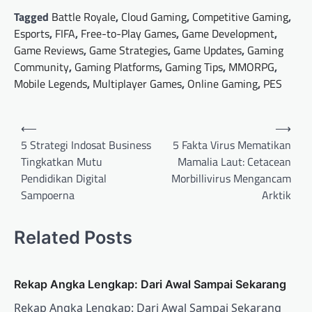
Tagged
Battle Royale
,
Cloud Gaming
,
Competitive Gaming
,
Esports
,
FIFA
,
Free-to-Play Games
,
Game Development
,
Game Reviews
,
Game Strategies
,
Game Updates
,
Gaming
Community
,
Gaming Platforms
,
Gaming Tips
,
MMORPG
,
Mobile Legends
,
Multiplayer Games
,
Online Gaming
,
PES
Post
⟵
⟶
navigation
5 Strategi Indosat Business
5 Fakta Virus Mematikan
Tingkatkan Mutu
Mamalia Laut: Cetacean
Pendidikan Digital
Morbillivirus Mengancam
Sampoerna
Arktik
Related Posts
Rekap Angka Lengkap: Dari Awal Sampai Sekarang
Rekap Angka Lengkap: Dari Awal Sampai Sekarang