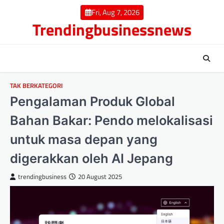
Skip
Fri, Aug 7, 2026
to
Trendingbusinessnews
content
TAK BERKATEGORI
Pengalaman Produk Global
Bahan Bakar: Pendo melokalisasi
untuk masa depan yang
digerakkan oleh AI Jepang
trendingbusiness
20 August 2025