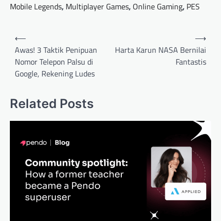
Mobile Legends
,
Multiplayer Games
,
Online Gaming
,
PES
Post
⟵
⟶
navigation
Awas! 3 Taktik Penipuan
Harta Karun NASA Bernilai
Nomor Telepon Palsu di
Fantastis
Google, Rekening Ludes
Related Posts