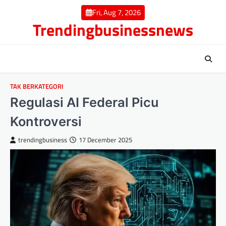
Skip
Fri, Aug 7, 2026
to
Trendingbusinessnews
content
TAK BERKATEGORI
Regulasi AI Federal Picu
Kontroversi
trendingbusiness
17 December 2025