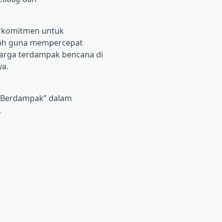
rkomitmen untuk
rah guna mempercepat
warga terdampak bencana di
ya.
– Berdampak” dalam
.