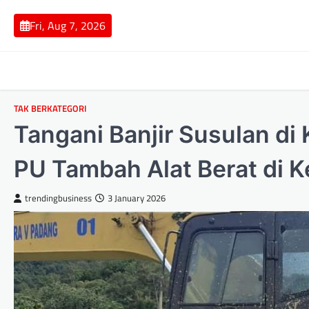
Skip
to
Fri, Aug 7, 2026
content
TAK BERKATEGORI
Tangani Banjir Susulan d
PU Tambah Alat Berat di K
trendingbusiness
3 January 2026