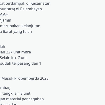
kat terdampak di Kecamatan
(huntara) di Palembayan.
eluler
njamin
i merupakan kelanjutan
a Barat yang telah
lah
dan 227 unit mitra
lain itu, 7 unit
it sudah terpasang dan 1
ri Masuk Propemperda 2025
umbar,
tangki air, 8 unit
ngan material pencegahan
eobag
dan