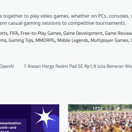
 together to play video games, whether on PCs, consoles, 
from casual gaming sessions to competitive tournaments.
orts
,
FIFA
,
Free-to-Play Games
,
Game Development
,
Game Review
rms
,
Gaming Tips
,
MMORPG
,
Mobile Legends
,
Multiplayer Games
,
 OpenAI
7 Alasan Harga Redmi Pad SE Rp1,9 Juta Beneran Wort