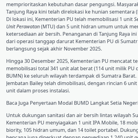
memprioritaskan kebutuhan dasar pengungsi. Masyara
Tanjung Raya kini telah direlokasi ke hunian sementara 
Di lokasi ini, Kementerian PU telah memobilisasi 1 unit
S
Unit Perawatan
(MTU) dan 5 unit hidran umum untuk me
ketersediaan air bersih. Penanganan di Tanjung Raya in
dari operasi tanggap darurat Kementerian PU di Sumatr
berlangsung sejak akhir November 2025.
Hingga 30 Desember 2025, Kementerian PU mencatat te
memobilisasi total 341 unit alat berat (114 unit milik PU 
BUMN) ke seluruh wilayah terdampak di Sumatra Barat. Se
Jembatan Bailey telah dimobilisasi, dengan rincian 6 un
unit dalam proses instalasi.
Baca Juga
Penyertaan Modal BUMD Langkat Setia Nege
Untuk dukungan sanitasi dan air bersih lintas wilayah S
Kementerian PU menyiagakan 1 unit IPA Mobile, 18 mobil 
biority, 105 hidran umum, dan 14 toilet portabel. Duku
bencana juga diperkuat dengan penyediaan 1.240 unit
g