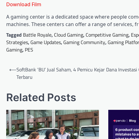
Download Film
A gaming center is a dedicated space where people come
machines. These centers can offer a range of services, 
Tagged
Battle Royale
,
Cloud Gaming
,
Competitive Gaming
,
Esp
Strategies
,
Game Updates
,
Gaming Community
,
Gaming Platfo
Gaming
,
PES
Post
⟵
SoftBank ‘BU’ Jual Saham, 4 Pemicu Kejar Dana Investasi
navigation
Terbaru
Related Posts