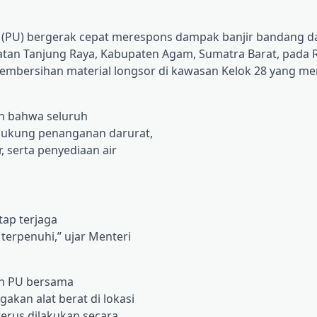
 (PU) bergerak cepat merespons dampak banjir bandang d
atan Tanjung Raya, Kabupaten Agam, Sumatra Barat, pada 
 pembersihan material longsor di kawasan Kelok 28 yang m
n bahwa seluruh
dukung penanganan darurat,
, serta penyediaan air
tap terjaga
terpenuhi,” ujar Menteri
an PU bersama
kan alat berat di lokasi
erus dilakukan secara