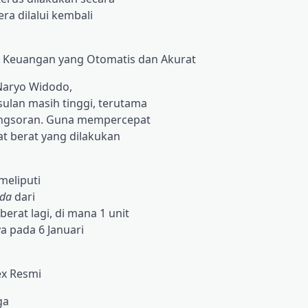
era dilalui kembali
 Keuangan yang Otomatis dan Akurat
 Naryo Widodo,
lan masih tinggi, terutama
longsoran. Guna mempercepat
t berat yang dilakukan
meliputi
oda
dari
rat lagi, di mana 1 unit
ya pada 6 Januari
ex Resmi
ga