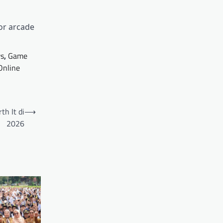
or arcade
s
,
Game
Online
h It di
⟶
2026