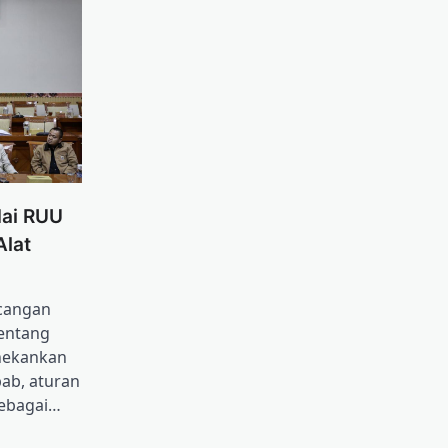
dai RUU
Alat
ncangan
entang
nekankan
ab, aturan
sebagai…