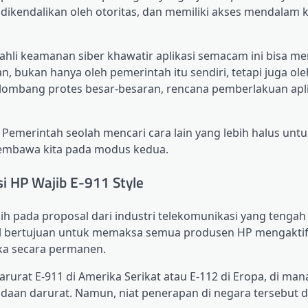
 dikendalikan oleh otoritas, dan memiliki akses mendalam 
ahli keamanan siber khawatir aplikasi semacam ini bisa men
, bukan hanya oleh pemerintah itu sendiri, tetapi juga ole
elombang protes besar-besaran, rencana pemberlakuan apli
Pemerintah seolah mencari cara lain yang lebih halus unt
embawa kita pada modus kedua.
i HP Wajib E-911 Style
alih pada proposal dari industri telekomunikasi yang tengah 
tal bertujuan untuk memaksa semua produsen HP mengakti
ka secara permanen.
rat E-911 di Amerika Serikat atau E-112 di Eropa, di mana
adaan darurat. Namun, niat penerapan di negara tersebut 