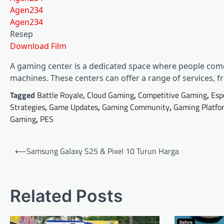
Agen234
Agen234
Resep
Download Film
A gaming center is a dedicated space where people come
machines. These centers can offer a range of services, 
Tagged
Battle Royale
,
Cloud Gaming
,
Competitive Gaming
,
Esp
Strategies
,
Game Updates
,
Gaming Community
,
Gaming Platfo
Gaming
,
PES
Post
⟵
Samsung Galaxy S25 & Pixel 10 Turun Harga
navigation
Related Posts