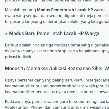
protes massal, kini terlihat tidak kehabisan akal untuk
Masalah tentang
Modus Pemerintah Lacak HP
warga se
nyata yang sempat dan sedang digodok di meja pemerin
terpasang langsung di perangkat seluler yang kita guna
3 Modus Baru Pemerintah Lacak HP Warga
Berikut adalah rincian tiga modus utama yang digunaka
digital warganya secara non-stop, serta bagaimana upa
privasi individu.
Modus 1: Memaksa Aplikasi Keamanan Siber Waj
Upaya pertama dan yang paling baru-baru ini terjadi ad
keamanan siber buatan pemerintah secara wajib (
pra-ins
keamanan siber negara, ternyata memiliki potensi besa
Pada awalnya, pemerintah negara tersebut mengeluark
Apple (untuk iPhone) dan Samsung untuk menyisipkan ap