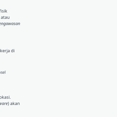
isik
 atau
engawasan
kerja di
nsel
okasi.
ware
) akan