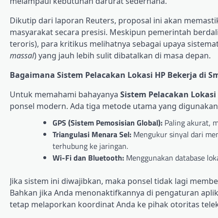
melampaui kebutuhan darurat sederhana.
Dikutip dari laporan Reuters, proposal ini akan memast
masyarakat secara presisi. Meskipun pemerintah berdali
teroris), para kritikus melihatnya sebagai upaya siste
massal
) yang jauh lebih sulit dibatalkan di masa depan.
Bagaimana Sistem Pelacakan Lokasi HP Bekerja di S
Untuk memahami bahayanya
Sistem Pelacakan Lokasi
ponsel modern. Ada tiga metode utama yang digunakan
GPS (Sistem Pemosisian Global):
Paling akurat, 
Triangulasi Menara Sel:
Mengukur sinyal dari mena
terhubung ke jaringan.
Wi-Fi dan Bluetooth:
Menggunakan database lok
Jika sistem ini diwajibkan, maka ponsel tidak lagi mem
Bahkan jika Anda menonaktifkannya di pengaturan aplikasi
tetap melaporkan koordinat Anda ke pihak otoritas tele