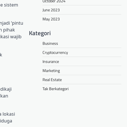
October 2024
ke sistem
June 2023
May 2023
jadi ‘pintu
h pihak
Kategori
kasi wajib
Business
Cryptocurrency
uk
Insurance
Marketing
Real Estate
Tak Berkategori
dikaji
fkan
 lokasi
diduga