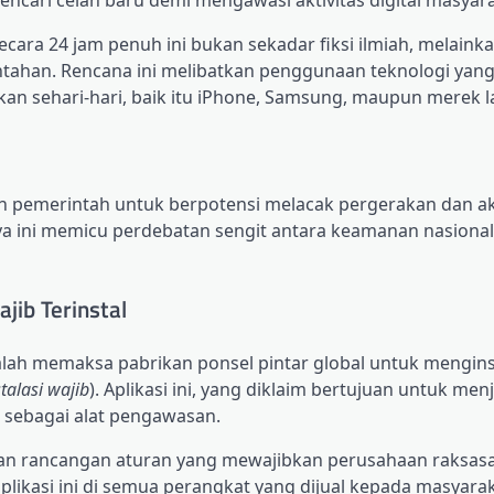
 mencari celah baru demi mengawasi aktivitas digital masyar
cara 24 jam penuh ini bukan sekadar fiksi ilmiah, melaink
tahan. Rencana ini melibatkan penggunaan teknologi yan
kan sehari-hari, baik itu iPhone, Samsung, maupun merek l
n pemerintah untuk berpotensi melacak pergerakan dan akt
ya ini memicu perdebatan sengit antara keamanan nasiona
ib Terinstal
alah memaksa pabrikan ponsel pintar global untuk menginst
talasi wajib
). Aplikasi ini, yang diklaim bertujuan untuk men
r sebagai alat pengawasan.
an rancangan aturan yang mewajibkan perusahaan raksasa
likasi ini di semua perangkat yang dijual kepada masyarak