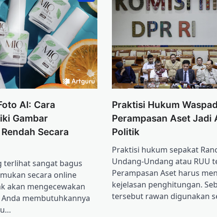
Foto AI: Cara
Praktisi Hukum Waspa
iki Gambar
Perampasan Aset Jadi 
i Rendah Secara
Politik
Praktisi hukum sepakat Ra
Undang-Undang atau RUU t
terlihat sangat bagus
Perampasan Aset harus me
emukan secara online
kejelasan penghitungan. Seb
ak akan mengecewakan
tersebut rawan digunakan 
i Anda membutuhkannya
tu…