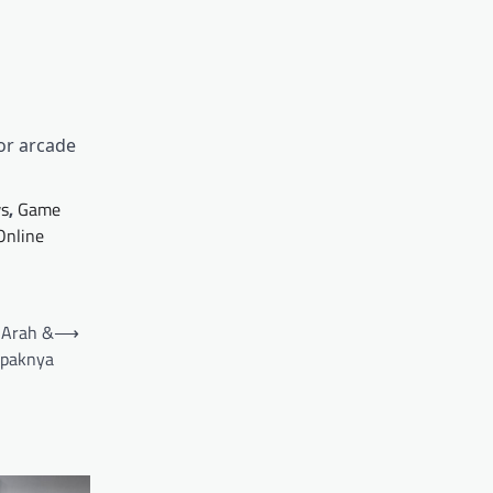
or arcade
s
,
Game
Online
k Arah &
⟶
paknya