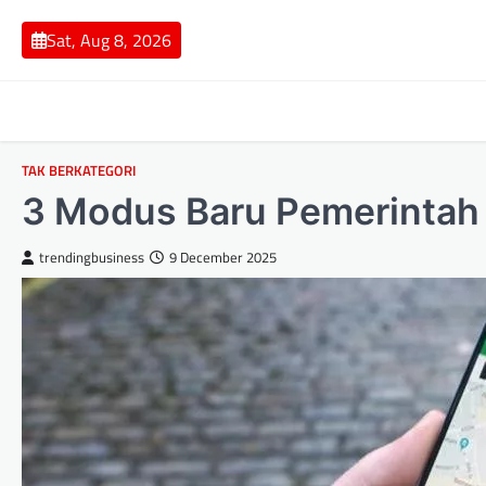
Skip
to
Sat, Aug 8, 2026
content
TAK BERKATEGORI
3 Modus Baru Pemerintah
trendingbusiness
9 December 2025