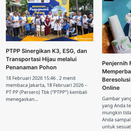
PTPP Sinergikan K3, ESG, dan
Transportasi Hijau melalui
Penjernih 
Penanaman Pohon
Memperba
18 Februari 2026 15:46 . 2 menit
Beresolus
membaca Jakarta, 18 Februari 2026 –
Online
PT PP (Persero) Tbk (“PTPP”) kembali
Gambar yang 
menegaskan…
yang Anda t
mungkin tid
Anda sampa
untuk sesua