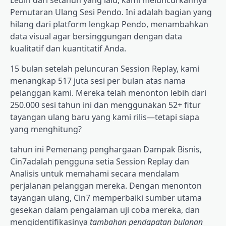
Lebih dari setahun yang lalu, kami meluncurkannya
Pemutaran Ulang Sesi Pendo
. Ini adalah bagian yang
hilang dari platform lengkap Pendo, menambahkan
data visual agar bersinggungan dengan data
kualitatif dan kuantitatif Anda.
15 bulan setelah peluncuran Session Replay, kami
menangkap 517 juta sesi per bulan atas nama
pelanggan kami. Mereka telah menonton lebih dari
250.000 sesi tahun ini dan menggunakan 52+ fitur
tayangan ulang baru yang kami rilis—tetapi siapa
yang menghitung?
tahun ini
Pemenang penghargaan Dampak Bisnis,
Cin7
adalah pengguna setia Session Replay dan
Analisis
untuk memahami secara mendalam
perjalanan pelanggan mereka. Dengan menonton
tayangan ulang, Cin7 memperbaiki sumber utama
gesekan dalam pengalaman uji coba mereka, dan
mengidentifikasinya
tambahan pendapatan bulanan