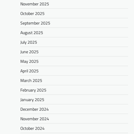
November 2025
October 2025
September 2025
August 2025
July 2025
June 2025
May 2025
April 2025
March 2025
February 2025
January 2025
December 2024
November 2024
October 2024