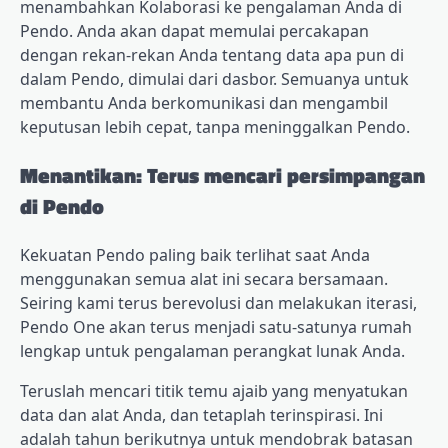
menambahkan Kolaborasi ke pengalaman Anda di
Pendo. Anda akan dapat memulai percakapan
dengan rekan-rekan Anda tentang data apa pun di
dalam Pendo, dimulai dari dasbor. Semuanya untuk
membantu Anda berkomunikasi dan mengambil
keputusan lebih cepat, tanpa meninggalkan Pendo.
Menantikan: Terus mencari persimpangan
di Pendo
Kekuatan Pendo paling baik terlihat saat Anda
menggunakan semua alat ini secara bersamaan.
Seiring kami terus berevolusi dan melakukan iterasi,
Pendo One akan terus menjadi satu-satunya rumah
lengkap untuk pengalaman perangkat lunak Anda.
Teruslah mencari titik temu ajaib yang menyatukan
data dan alat Anda, dan tetaplah terinspirasi. Ini
adalah tahun berikutnya untuk mendobrak batasan