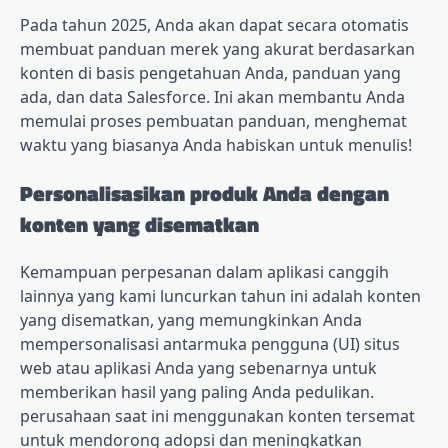
Pada tahun 2025, Anda akan dapat secara otomatis
membuat panduan merek yang akurat berdasarkan
konten di basis pengetahuan Anda, panduan yang
ada, dan data Salesforce. Ini akan membantu Anda
memulai proses pembuatan panduan, menghemat
waktu yang biasanya Anda habiskan untuk menulis!
Personalisasikan produk Anda dengan
konten yang disematkan
Kemampuan perpesanan dalam aplikasi canggih
lainnya yang kami luncurkan tahun ini adalah
konten
yang disematkan,
yang memungkinkan Anda
mempersonalisasi antarmuka pengguna (UI) situs
web atau aplikasi Anda yang sebenarnya untuk
memberikan hasil yang paling Anda pedulikan.
perusahaan
saat ini menggunakan konten tersemat
untuk mendorong adopsi dan meningkatkan