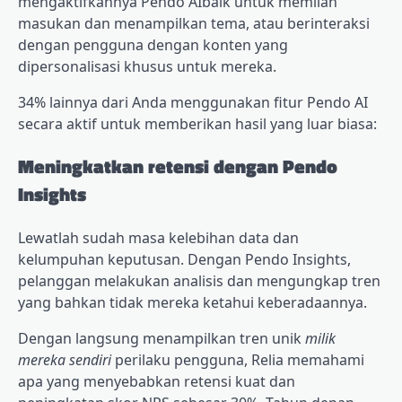
mengaktifkannya
Pendo AI
baik untuk memilah
masukan dan menampilkan tema, atau berinteraksi
dengan pengguna dengan konten yang
dipersonalisasi khusus untuk mereka.
34% lainnya dari Anda menggunakan fitur Pendo AI
secara aktif untuk memberikan hasil yang luar biasa:
Meningkatkan retensi dengan Pendo
Insights
Lewatlah sudah masa kelebihan data dan
kelumpuhan keputusan. Dengan Pendo Insights,
pelanggan melakukan analisis dan mengungkap tren
yang bahkan tidak mereka ketahui keberadaannya.
Dengan langsung menampilkan tren unik
milik
mereka sendiri
perilaku pengguna,
Relia
memahami
apa yang menyebabkan retensi kuat dan