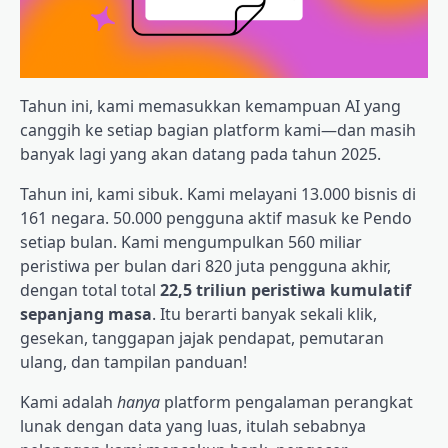
Tahun ini, kami memasukkan kemampuan AI yang
canggih ke setiap bagian platform kami—dan masih
banyak lagi yang akan datang pada tahun 2025.
Tahun ini, kami sibuk. Kami melayani 13.000 bisnis di
161 negara. 50.000 pengguna aktif masuk ke Pendo
setiap bulan. Kami mengumpulkan 560 miliar
peristiwa per bulan dari 820 juta pengguna akhir,
dengan total total
22,5 triliun peristiwa kumulatif
sepanjang masa
. Itu berarti banyak sekali klik,
gesekan, tanggapan jajak pendapat, pemutaran
ulang, dan tampilan panduan!
Kami adalah
hanya
platform pengalaman perangkat
lunak dengan data yang luas, itulah sebabnya