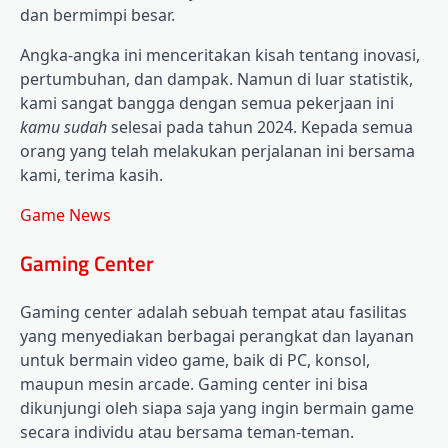
dan bermimpi besar.
Angka-angka ini menceritakan kisah tentang inovasi,
pertumbuhan, dan dampak. Namun di luar statistik,
kami sangat bangga dengan semua pekerjaan ini
kamu sudah
selesai pada tahun 2024. Kepada semua
orang yang telah melakukan perjalanan ini bersama
kami, terima kasih.
Game News
Gaming Center
Gaming center adalah sebuah tempat atau fasilitas
yang menyediakan berbagai perangkat dan layanan
untuk bermain video game, baik di PC, konsol,
maupun mesin arcade. Gaming center ini bisa
dikunjungi oleh siapa saja yang ingin bermain game
secara individu atau bersama teman-teman.