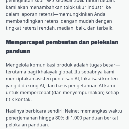
peningkatan skor NPS sebesar 30%. Tahun depan,
kami akan menambahkan tolok ukur industri ke
dalam laporan retensi—memungkinkan Anda
membandingkan retensi dengan mudah dengan
tingkat retensi rendah, median, baik, dan terbaik.
Mempercepat pembuatan dan pelokalan
panduan
Mengelola komunikasi produk adalah tugas besar—
terutama bagi khalayak global. Itu sebabnya kami
menciptakan asisten penulisan AI, lokalisasi konten
yang didukung AI, dan basis pengetahuan AI kami
untuk mempercepat (dan menyempurnakan) setiap
titik kontak.
Hasilnya berbicara sendiri:
Nelnet
memangkas waktu
penerjemahan hingga 80% di 1.000 panduan berkat
pelokalan panduan.