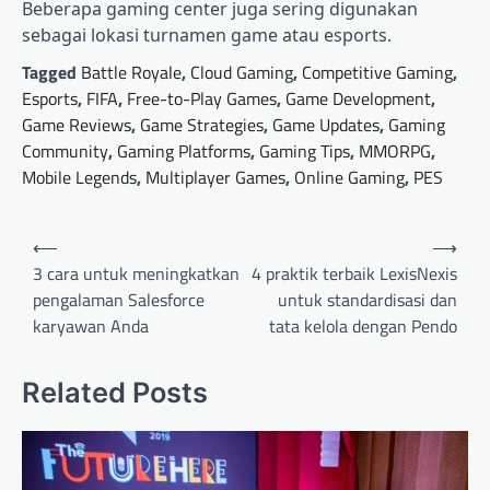
Beberapa gaming center juga sering digunakan
sebagai lokasi turnamen game atau esports.
Tagged
Battle Royale
,
Cloud Gaming
,
Competitive Gaming
,
Esports
,
FIFA
,
Free-to-Play Games
,
Game Development
,
Game Reviews
,
Game Strategies
,
Game Updates
,
Gaming
Community
,
Gaming Platforms
,
Gaming Tips
,
MMORPG
,
Mobile Legends
,
Multiplayer Games
,
Online Gaming
,
PES
Post
⟵
⟶
navigation
3 cara untuk meningkatkan
4 praktik terbaik LexisNexis
pengalaman Salesforce
untuk standardisasi dan
karyawan Anda
tata kelola dengan Pendo
Related Posts