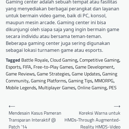
Gaming center adalah sebuah tempat atau fasilitas
yang menyediakan berbagai perangkat dan layanan
untuk bermain video game, baik di PC, konsol,
maupun mesin arcade. Gaming center ini bisa
dikunjungi oleh siapa saja yang ingin bermain game
secara individu atau bersama teman-teman.
Beberapa gaming center juga sering digunakan
sebagai lokasi turnamen game atau esports.
Tagged
Battle Royale
,
Cloud Gaming
,
Competitive Gaming
,
Esports
,
FIFA
,
Free-to-Play Games
,
Game Development
,
Game Reviews
,
Game Strategies
,
Game Updates
,
Gaming
Community
,
Gaming Platforms
,
Gaming Tips
,
MMORPG
,
Mobile Legends
,
Multiplayer Games
,
Online Gaming
,
PES
Post
⟵
⟶
navigation
Mendesain Kasus Pameran
Koreksi Warna untuk
Transparan Interaktif @
HMDs-Through Augmented-
Patch ’14
Reality HMDS-Video