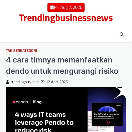
Skip
Fri, Aug 7, 2026
to
Trendingbusinessnews
content
TAK BERKATEGORI
4 cara timnya memanfaatkan
dendo untuk mengurangi risiko
trendingbusiness
12 April 2025