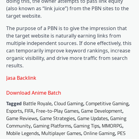
doing this, the owner attempts to pass link equity
(also known as “link juice”) from the PBN sites to the
target website.
The purpose of a PBN is to give the impression that
the target website is naturally earning links from
multiple independent sources. If done effectively, this
can temporarily improve keyword rankings, increase
organic visibility, and drive more traffic from search
results.
Jasa Backlink
Download Anime Batch
Tagged
Battle Royale
,
Cloud Gaming
,
Competitive Gaming
,
Esports
,
FIFA
,
Free-to-Play Games
,
Game Development
,
Game Reviews
,
Game Strategies
,
Game Updates
,
Gaming
Community
,
Gaming Platforms
,
Gaming Tips
,
MMORPG
,
Mobile Legends
,
Multiplayer Games
,
Online Gaming
,
PES