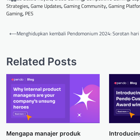
Strategies
,
Game Updates
,
Gaming Community
,
Gaming Platfo
Gaming
,
PES
Post
⟵
Menghidupkan kembali Pendomonium 2024: Sorotan hari
navigation
Related Posts
Mengapa manajer produk
Introduci