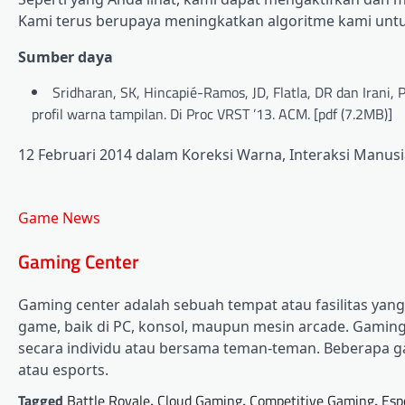
Kami terus berupaya meningkatkan algoritme kami untu
Sumber daya
Sridharan, SK, Hincapié-Ramos, JD, Flatla, DR dan Iran
profil warna tampilan. Di Proc VRST ’13. ACM. [pdf (7.2MB)]
12 Februari 2014 dalam Koreksi Warna, Interaksi Manus
Game News
Gaming Center
Gaming center adalah sebuah tempat atau fasilitas ya
game, baik di PC, konsol, maupun mesin arcade. Gaming 
secara individu atau bersama teman-teman. Beberapa g
atau esports.
Tagged
Battle Royale
,
Cloud Gaming
,
Competitive Gaming
,
Esp