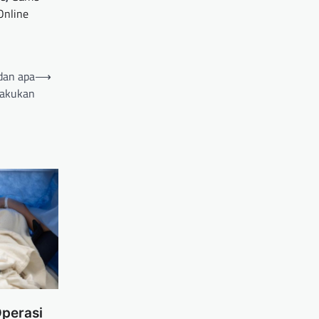
Online
dan apa
⟶
lakukan
Operasi