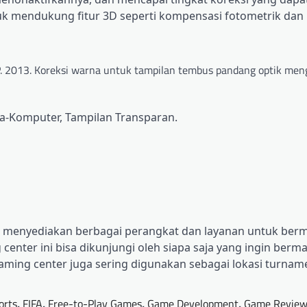
k mendukung fitur 3D seperti kompensasi fotometrik dan
i, P. 2013. Koreksi warna untuk tampilan tembus pandang optik m
ia-Komputer, Tampilan Transparan.
ng menyediakan berbagai perangkat dan layanan untuk berm
center ini bisa dikunjungi oleh siapa saja yang ingin berm
aming center juga sering digunakan sebagai lokasi turna
orts
,
FIFA
,
Free-to-Play Games
,
Game Development
,
Game Review