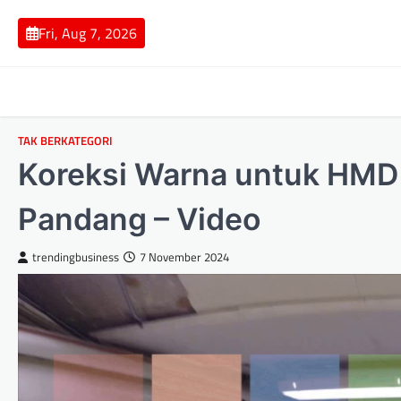
Skip
to
Fri, Aug 7, 2026
content
TAK BERKATEGORI
Koreksi Warna untuk HMD
Pandang – Video
trendingbusiness
7 November 2024