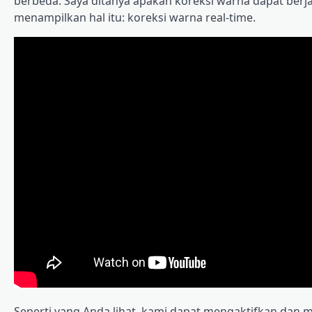
berbeda. Saya ditanya apakah koreksi warna dapat berja
menampilkan hal itu: koreksi warna real-time.
Seperti yang Anda lihat, kami dapat mengaktifkan dan 