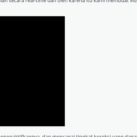
lan secara real-time dan oleh karena itu kami membuat vi
menonaktifkannya, dan mencapai tingkat koreksi yang dapat