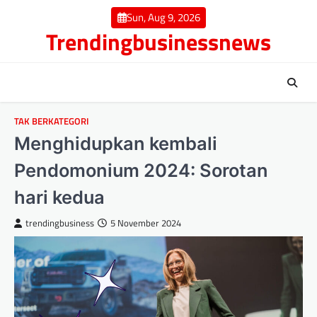
Skip
Sun, Aug 9, 2026
to
Trendingbusinessnews
content
TAK BERKATEGORI
Menghidupkan kembali
Pendomonium 2024: Sorotan
hari kedua
trendingbusiness
5 November 2024