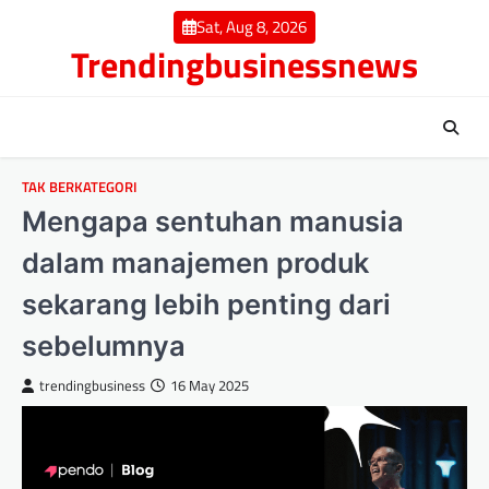
Skip
Sat, Aug 8, 2026
to
Trendingbusinessnews
content
TAK BERKATEGORI
Mengapa sentuhan manusia
dalam manajemen produk
sekarang lebih penting dari
sebelumnya
trendingbusiness
16 May 2025