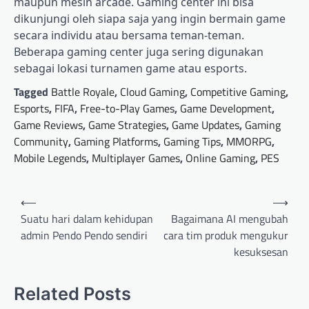
maupun mesin arcade. Gaming center ini bisa
dikunjungi oleh siapa saja yang ingin bermain game
secara individu atau bersama teman-teman.
Beberapa gaming center juga sering digunakan
sebagai lokasi turnamen game atau esports.
Tagged
Battle Royale
,
Cloud Gaming
,
Competitive Gaming
,
Esports
,
FIFA
,
Free-to-Play Games
,
Game Development
,
Game Reviews
,
Game Strategies
,
Game Updates
,
Gaming
Community
,
Gaming Platforms
,
Gaming Tips
,
MMORPG
,
Mobile Legends
,
Multiplayer Games
,
Online Gaming
,
PES
Post
⟵
⟶
navigation
Suatu hari dalam kehidupan
Bagaimana AI mengubah
admin Pendo Pendo sendiri
cara tim produk mengukur
kesuksesan
Related Posts