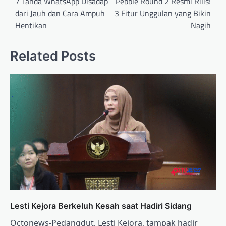
navigation
7 Tanda WhatsApp Disadap
Pebble Round 2 Resmi Rilis!
dari Jauh dan Cara Ampuh
3 Fitur Unggulan yang Bikin
Hentikan
Nagih
Related Posts
Lesti Kejora Berkeluh Kesah saat Hadiri Sidang
Octonews-Pedangdut, Lesti Kejora, tampak hadir