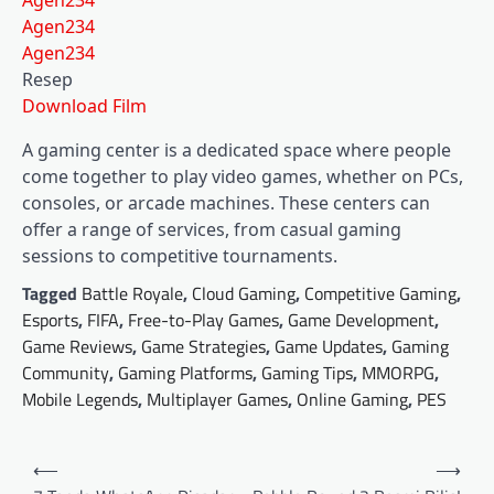
Agen234
Agen234
Agen234
Resep
Download Film
A gaming center is a dedicated space where people
come together to play video games, whether on PCs,
consoles, or arcade machines. These centers can
offer a range of services, from casual gaming
sessions to competitive tournaments.
Tagged
Battle Royale
,
Cloud Gaming
,
Competitive Gaming
,
Esports
,
FIFA
,
Free-to-Play Games
,
Game Development
,
Game Reviews
,
Game Strategies
,
Game Updates
,
Gaming
Community
,
Gaming Platforms
,
Gaming Tips
,
MMORPG
,
Mobile Legends
,
Multiplayer Games
,
Online Gaming
,
PES
Post
⟵
⟶