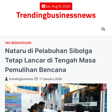
Skip
Sat, Aug 8, 2026
to
Trendingbusinessnews
content
TAK BERKATEGORI
Nataru di Pelabuhan Sibolga
Tetap Lancar di Tengah Masa
Pemulihan Bencana
trendingbusiness
17 January 2026