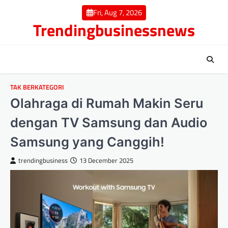
Skip
Fri, Aug 7, 2026
to
Trendingbusinessnews
content
TAK BERKATEGORI
Olahraga di Rumah Makin Seru
dengan TV Samsung dan Audio
Samsung yang Canggih!
trendingbusiness
13 December 2025