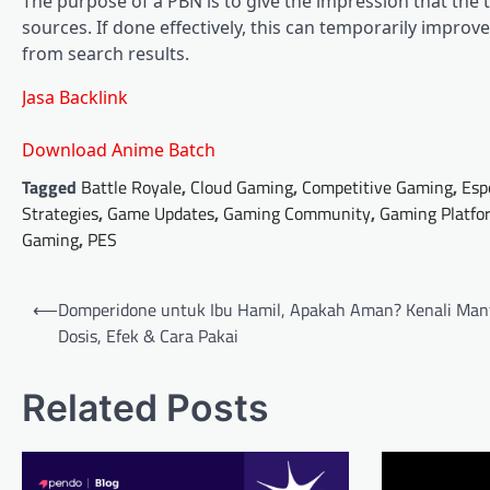
The purpose of a PBN is to give the impression that the 
sources. If done effectively, this can temporarily improve
from search results.
Jasa Backlink
Download Anime Batch
Tagged
Battle Royale
,
Cloud Gaming
,
Competitive Gaming
,
Esp
Strategies
,
Game Updates
,
Gaming Community
,
Gaming Platfo
Gaming
,
PES
Post
⟵
Domperidone untuk Ibu Hamil, Apakah Aman? Kenali Man
navigation
Dosis, Efek & Cara Pakai
Related Posts