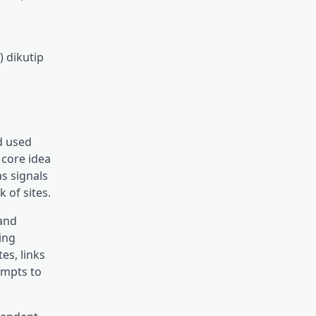
 dikutip
nd used
 core idea
s signals
 of sites.
 and
ing
es, links
empts to