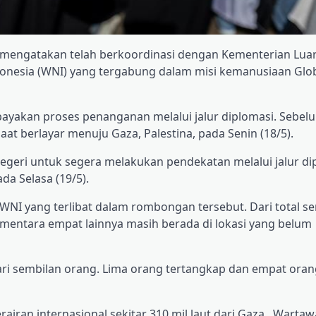
 mengatakan telah berkoordinasi dengan Kementerian Luar
onesia (WNI) yang tergabung dalam misi kemanusiaan Gl
yakan proses penanganan melalui jalur diplomasi. Sebel
at berlayar menuju Gaza, Palestina, pada Senin (18/5).
geri untuk segera melakukan pendekatan melalui jalur dip
a Selasa (19/5).
WNI yang terlibat dalam rombongan tersebut. Dari total s
sementara empat lainnya masih berada di lokasi yang belum
dari sembilan orang. Lima orang tertangkap dan empat ora
rairan internasional sekitar 310 mil laut dari Gaza. Wartaw