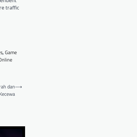
ependent
e traffic
s
,
Game
Online
rah dan
⟶
Kecewa