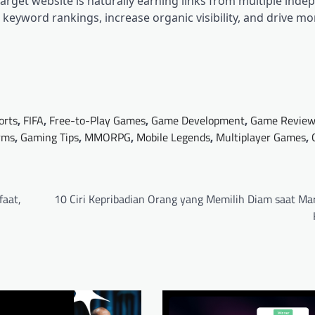
target website is naturally earning links from multiple ind
 keyword rankings, increase organic visibility, and drive mor
orts
,
FIFA
,
Free-to-Play Games
,
Game Development
,
Game Review
rms
,
Gaming Tips
,
MMORPG
,
Mobile Legends
,
Multiplayer Games
,
faat,
10 Ciri Kepribadian Orang yang Memilih Diam saat Ma