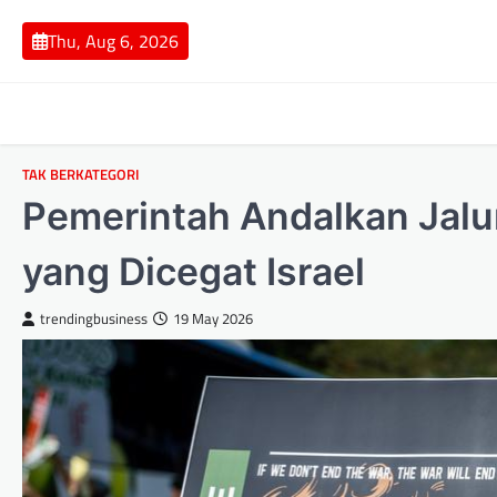
Skip
to
Thu, Aug 6, 2026
content
TAK BERKATEGORI
Pemerintah Andalkan Jalu
yang Dicegat Israel
trendingbusiness
19 May 2026