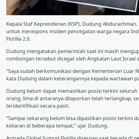
Kepala Staf Kepresidenan (KSP), Dudung Abdurachman,
untuk merespons insiden pencegatan warga negara Ind
Flotilla 2.0.
Dudung mengatakan pemerintah saat ini masih mengupa
rombongan tersebut dicegat oleh Angkatan Laut Israel sa
“Saya sudah berkomunikasi dengan Kementerian Luar Ne
kata Dudung dalam keterangannya kepada wartawan pad
Dudung belum dapat memastikan posisi terkini seluruh 
orang, lima di antaranya dilaporkan telah tertangkap, 
teridentifikasi secara pasti.
“Sampai sekarang belum bisa dipastikan posisi terkini 
keliaran di beberapa tempat,” ujar Dudung.
Armada Global Sumud Flotilla disergap saat berada di pe