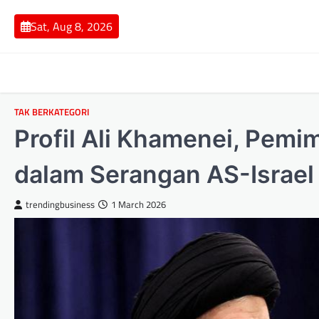
Skip
to
Sat, Aug 8, 2026
content
TAK BERKATEGORI
Profil Ali Khamenei, Pemi
dalam Serangan AS-Israel
trendingbusiness
1 March 2026