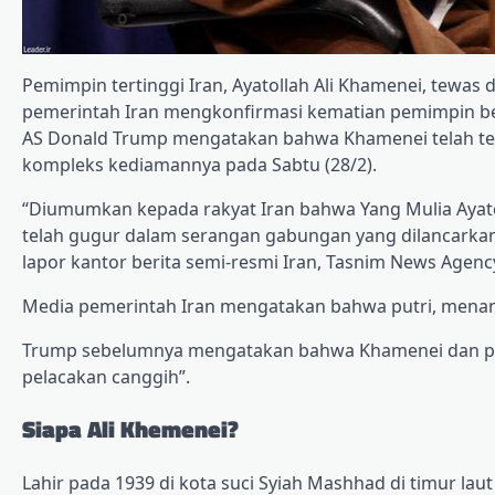
Pemimpin tertinggi Iran, Ayatollah Ali Khamenei, tewas
pemerintah Iran mengkonfirmasi kematian pemimpin beru
AS Donald Trump mengatakan bahwa Khamenei telah t
kompleks kediamannya pada Sabtu (28/2).
“Diumumkan kepada rakyat Iran bahwa Yang Mulia Ayato
telah gugur dalam serangan gabungan yang dilancarkan o
lapor kantor berita semi-resmi Iran, Tasnim News Agenc
Media pemerintah Iran mengatakan bahwa putri, menan
Trump sebelumnya mengatakan bahwa Khamenei dan pejaba
pelacakan canggih”.
Siapa Ali Khemenei?
Lahir pada 1939 di kota suci Syiah Mashhad di timur la