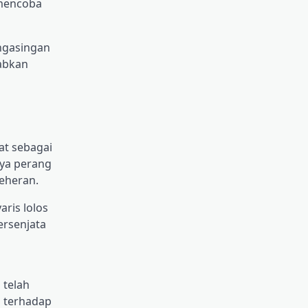
 mencoba
engasingan
babkan
at sebagai
nya perang
Teheran.
ris lolos
ersenjata
 telah
i terhadap