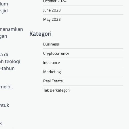
October 2024
elum
June 2023
sjid
May 2023
menanamkan
Kategori
ngan
Business
Cryptocurrency
a di
h teologi
Insurance
n-tahun
Marketing
Real Estate
meini,
Tak Berkategori
ntuk
3.