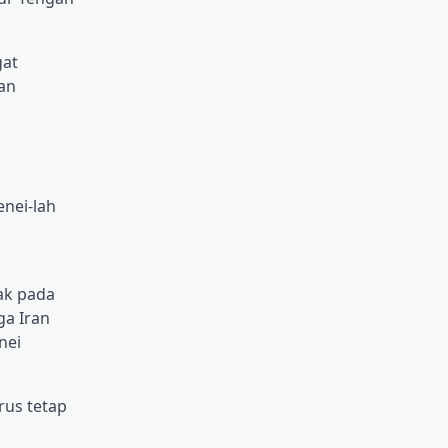
gat
uan
enei-lah
n
ak pada
ga Iran
nei
us tetap