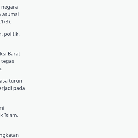
a negara
n asumsi
1/3).
 politik,
si Barat
 tegas
.
asa turun
erjadi pada
mi
k Islam.
ingkatan