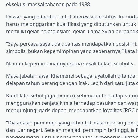
eksekusi massal tahanan pada 1988.
Dewan yang dibentuk untuk merevisi konstitusi kemu
harus melonggarkan kualifikasi yang dibutuhkan untuk 
memiliki gelar hojatoleslam, gelar ulama Syiah berpangka
“Saya percaya saya tidak pantas mendapatkan posisi ini
simbolis, bukan kepemimpinan yang sebenarnya,” kata K
Namun kepemimpinannya sama sekali bukan simbolis.
Masa jabatan awal Khamenei sebagai ayatollah ditand
delapan tahun perang dengan Irak. Lebih dari satu juta
Konflik tersebut juga memicu kebencian terhadap komuni
menggunakan senjata kimia terhadap pasukan dan warga 
mengunjungi garis depan, mendapatkan loyalitas IRGC
“Dia adalah pemimpin yang dibentuk dalam perang deng
dan luar negeri. Setelah menjadi pemimpin tertinggi, i
pengepungan, untuk perlawanan terus-menerus,” kata N