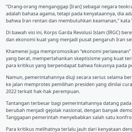
“Orang-orang menganggap [Iran] sebagai negara teokr
adalah bahasa agama, tetapi pada kenyataannya, dia a
bahwa Iran rentan dan membutuhkan keamanan,” kata Vali
Di bawah visi ini, Korps Garda Revolusi Islam (IRGC) ber
dan ekonomi kuat yang menjadi pusat pengaruh Iran sehi
Khamenei juga mempromosikan “ekonomi perlawanan” 
yang berat, mempertahankan skeptisisme yang kuat te
para kritikus yang berpendapat bahwa fokusnya pada 
Namun, pemerintahannya diuji secara serius selama ber
ke jalan memprotes pemilihan presiden yang dinilai cura
2022 terkait hak-hak perempuan.
Tantangan terbesar bagi pemerintahannya datang pada Ja
berubah menjadi gejolak nasional, dengan banyak demo
Tanggapan pemerintah menyebabkan salah satu konfronta
Para kritikus melihatnya terlalu jauh dari kenyataan 