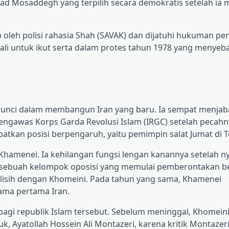
d Mosaddegh yang terpilih secara demokratis setelah ia
ap oleh polisi rahasia Shah (SAVAK) dan dijatuhi hukuman p
mbali untuk ikut serta dalam protes tahun 1978 yang menye
kunci dalam membangun Iran yang baru. Ia sempat menjab
ngawas Korps Garda Revolusi Islam (IRGC) setelah pecah
apatkan posisi berpengaruh, yaitu pemimpin salat Jumat di 
hamenei. Ia kehilangan fungsi lengan kanannya setelah nya
 sebuah kelompok oposisi yang memulai pemberontakan b
selisih dengan Khomeini. Pada tahun yang sama, Khamenei
ama pertama Iran.
 bagi republik Islam tersebut. Sebelum meninggal, Khomeini
k, Ayatollah Hossein Ali Montazeri, karena kritik Montazer