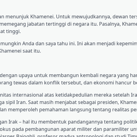
dian menunjuk Khamenei. Untuk mewujudkannya, dewan ter
memegang jabatan tertinggi di negara itu. Pasalnya, Khame
t tinggi.
; mungkin Anda dan saya tahu ini. Ini akan menjadi kepemi
hamenei saat itu.
ai dengan upaya untuk membangun kembali negara yang han
 orang tewas dalam konflik tersebut, dan ekonomi hancur 
tas internasional atas ketidakpedulian mereka setelah Ir
sipil Iran. Saat masih menjabat sebagai presiden, Khame
 dan memperoleh pemahaman langsung tentang realitas pe
an Irak – hal itu membentuk pandangannya tentang politi
a fokus pada pembangunan aparat militer dan paramiliter un
arges Bajoghli, profesor madya antropologi dan studi Ti