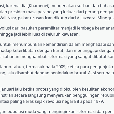
asi, karena dia [Khamenei] mengenakan sorban dan bahas
dalah presiden masa perang yang keluar dari perang denga
 Nasr, pakar urusan Iran dikutip dari Al Jazeera, Minggu (
evolusi dari pasukan paramiliter menjadi lembaga keamanan,
ngga jadi lebih luas di seluruh kawasan.
untuk menumbuhkan kemandirian dalam menghadapi sank
rhadap keterlibatan dengan Barat, dan menanggapi dengan
pertahanan menghambat reformasi yang sangat dibutuhkan
tahun-tahun, termasuk pada 2009, ketika para pengunjuk r
ng, lalu disambut dengan penindakan brutal. Aksi serupa t
nuari lalu ketika protes yang dipicu oleh kesulitan ekono
nstran secara langsung menyerukan penggulingan republi
si paling keras sejak revolusi negara itu pada 1979.
dengan populasi muda yang menginginkan reformasi dan pen