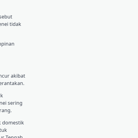
sebut
nei tidak
mpinan
cur akibat
berantakan.
ak
nei sering
rang.
k domestik
tuk
mur Tengah