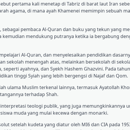
sebut pertama kali menetap di Tabriz di barat laut Iran seb
ziarah agama, di mana ayah Khamenei memimpin sebuah ma
, sebagai pembaca Al-Quran dan buku yang tekun yang 
nya kemudian mendukung putranya ketika ia bergabung de
pelajari Al-Quran, dan menyelesaikan pendidikan dasarny
kan sekolah menengah atas, melainkan bersekolah di sekola
tu, seperti ayahnya, dan Syekh Hashem Ghazvini. Pada tahu
idikan tinggi Syiah yang lebih bergengsi di Najaf dan Qom.
lah ulama Muslim terkenal lainnya, termasuk Ayatollah Kho
ntangannya terhadap Shah.
interpretasi teologi publik, yang juga memungkinkannya u
asiswa muda yang mulai kecewa dengan monarki.
olut setelah kudeta yang diatur oleh MI6 dan CIA pada 195