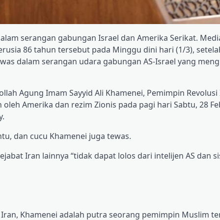
 dalam serangan gabungan Israel dan Amerika Serikat. Medi
sia 86 tahun tersebut pada Minggu dini hari (1/3), setela
ewas dalam serangan udara gabungan AS-Israel yang men
llah Agung Imam Sayyid Ali Khamenei, Pemimpin Revolusi 
leh Amerika dan rezim Zionis pada pagi hari Sabtu, 28 Feb
y.
tu, dan cucu Khamenei juga tewas.
t Iran lainnya “tidak dapat lolos dari intelijen AS dan s
ut Iran, Khamenei adalah putra seorang pemimpin Muslim te