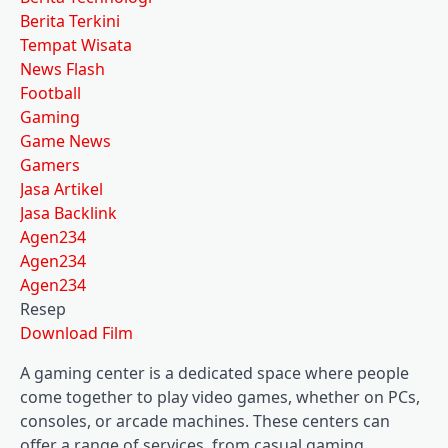
Berita Terkini
Tempat Wisata
News Flash
Football
Gaming
Game News
Gamers
Jasa Artikel
Jasa Backlink
Agen234
Agen234
Agen234
Resep
Download Film
A gaming center is a dedicated space where people
come together to play video games, whether on PCs,
consoles, or arcade machines. These centers can
offer a range of services, from casual gaming