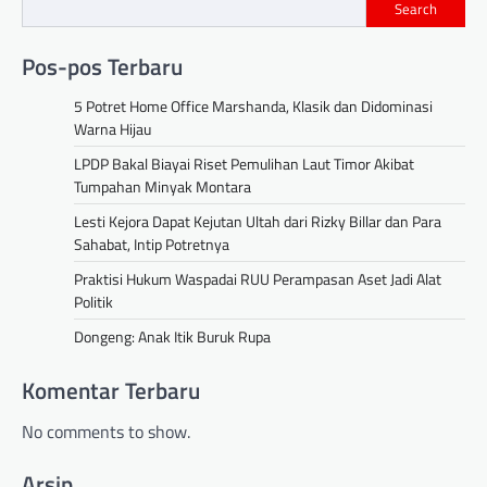
Search
Pos-pos Terbaru
5 Potret Home Office Marshanda, Klasik dan Didominasi
Warna Hijau
LPDP Bakal Biayai Riset Pemulihan Laut Timor Akibat
Tumpahan Minyak Montara
Lesti Kejora Dapat Kejutan Ultah dari Rizky Billar dan Para
Sahabat, Intip Potretnya
Praktisi Hukum Waspadai RUU Perampasan Aset Jadi Alat
Politik
Dongeng: Anak Itik Buruk Rupa
Komentar Terbaru
No comments to show.
Arsip