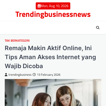
Skip
Mon, Aug 10, 2026
to
Trendingbusinessnews
content
TAK BERKATEGORI
Remaja Makin Aktif Online, Ini
Tips Aman Akses Internet yang
Wajib Dicoba
trendingbusiness
13 February 2026