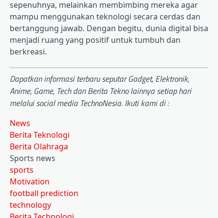
sepenuhnya, melainkan membimbing mereka agar
mampu menggunakan teknologi secara cerdas dan
bertanggung jawab. Dengan begitu, dunia digital bisa
menjadi ruang yang positif untuk tumbuh dan
berkreasi.
Dapatkan informasi terbaru seputar Gadget, Elektronik,
Anime, Game, Tech dan Berita Tekno lainnya setiap hari
melalui social media TechnoNesia. Ikuti kami di :
News
Berita Teknologi
Berita Olahraga
Sports news
sports
Motivation
football prediction
technology
Berita Technologi