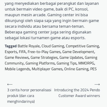
yang menyediakan berbagai perangkat dan layanan
untuk bermain video game, baik di PC, konsol,
maupun mesin arcade. Gaming center ini bisa
dikunjungi oleh siapa saja yang ingin bermain game
secara individu atau bersama teman-teman.
Beberapa gaming center juga sering digunakan
sebagai lokasi turnamen game atau esports.
Tagged
Battle Royale
,
Cloud Gaming
,
Competitive Gaming
,
Esports
,
FIFA
,
Free-to-Play Games
,
Game Development
,
Game Reviews
,
Game Strategies
,
Game Updates
,
Gaming
Community
,
Gaming Platforms
,
Gaming Tips
,
MMORPG
,
Mobile Legends
,
Multiplayer Games
,
Online Gaming
,
PES
Post
⟵
⟶
navigation
3 cerita horor personalisasi
Introducing the 2024 Pendo
produk (dan cara
Customer Award winners
menghindarinya)