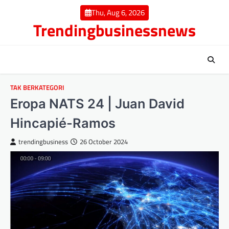
Skip
Thu, Aug 6, 2026
to
Trendingbusinessnews
content
TAK BERKATEGORI
Eropa NATS 24 | Juan David
Hincapié-Ramos
trendingbusiness
26 October 2024