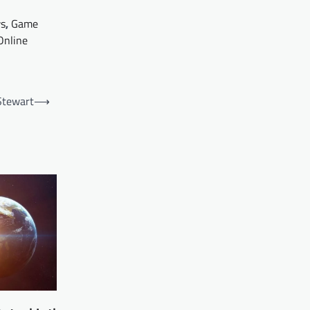
s
,
Game
Online
Stewart
⟶