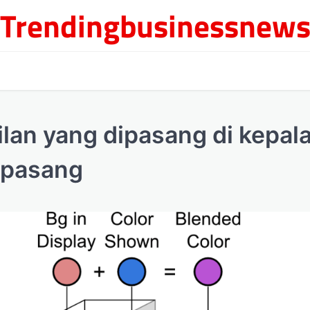
Trendingbusinessnew
lan yang dipasang di kepal
ipasang