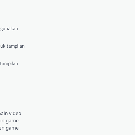
nggunakan
tuk tampilan
 tampilan
ain video
ain game
men game