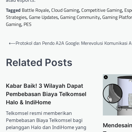
atau esports.
Tagged
Battle Royale
,
Cloud Gaming
,
Competitive Gaming
,
Esp
Strategies
,
Game Updates
,
Gaming Community
,
Gaming Platfo
Gaming
,
PES
Post
⟵
Protokol dan Pendo A2A Google: Merevolusi Komunikasi 
navigation
Related Posts
Kabar Baik! 3 Wilayah Dapat
Pembebasan Biaya Telkomsel
Halo & IndiHome
Telkomsel resmi memberikan
Pembebasan Biaya Telkomsel bagi
Mendesain
pelanggan Halo dan IndiHome yang