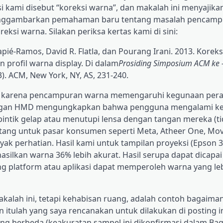
si kami disebut “koreksi warna”, dan makalah ini menyajika
 menggambarkan pemahaman baru tentang masalah pencamp
si warna. Silakan periksa kertas kami di sini:
pié-Ramos, David R. Flatla, dan Pourang Irani. 2013. Korek
profil warna display. Di dalam
Prosiding Simposium ACM ke 
3). ACM, New York, NY, AS, 231-240.
D, karena pencampuran warna memengaruhi kegunaan per
lapangan HMD mengungkapkan bahwa pengguna mengalami ke
intik gelap atau menutupi lensa dengan tangan mereka (ti
ang untuk pasar konsumen seperti Meta, Atheer One, Mov
ak perhatian. Hasil kami untuk tampilan proyeksi (Epson 
ilkan warna 36% lebih akurat. Hasil serupa dapat dicapai
ng platform atau aplikasi dapat memperoleh warna yang leb
akalah ini, tetapi kehabisan ruang, adalah contoh bagaiman
 itulah yang saya rencanakan untuk dilakukan di posting i
ang berbeda (keakuratan sampel ini dikonfirmasi dalam Bag