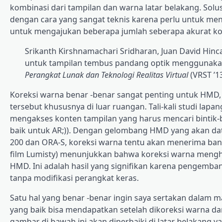
kombinasi dari tampilan dan warna latar belakang. Solu
dengan cara yang sangat teknis karena perlu untuk
untuk mengajukan beberapa jumlah seberapa akurat korek
Srikanth Kirshnamachari Sridharan, Juan David Hinca
untuk tampilan tembus pandang optik menggunakan 
Perangkat Lunak dan Teknologi Realitas Virtual
(VRST ’1
Koreksi warna benar -benar sangat penting untuk HM
tersebut khususnya di luar ruangan. Tali-kali studi 
mengakses konten tampilan yang harus mencari bintik-b
baik untuk AR;)). Dengan gelombang HMD yang akan dat
200 dan ORA-S, koreksi warna tentu akan menerima bany
film Lumisty) menunjukkan bahwa koreksi warna menghas
HMD. Ini adalah hasil yang signifikan karena pengemba
tanpa modifikasi perangkat keras.
Satu hal yang benar -benar ingin saya sertakan dalam m
yang baik bisa mendapatkan setelah dikoreksi warna dan
gambar di bawah ini akan diperbaiki di latar belakang y