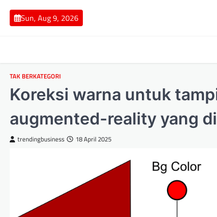
Skip
to
Sun, Aug 9, 2026
content
TAK BERKATEGORI
Koreksi warna untuk tampi
augmented-reality yang d
trendingbusiness
18 April 2025